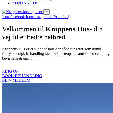
KONTAKT OS
X
Icon-facebook
Icon-instagram-1
Youtube
Velkommen til
Kroppens Hus
- din
vej til et bedre helbred
Kroppens Hus er et sundhedshus der både fungerer som klinik
for fysioterapi, behandlingssted med osteopati, samt fitnesscenter og
bevægelsestræning.
RING OP
BOOK BEHANDLING
BLIV MEDLEM