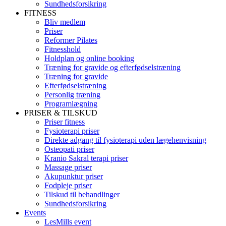
Sundhedsforsikring
FITNESS
Bliv medlem
Priser
Reformer Pilates
Fitnesshold
Holdplan og online booking
Træning for gravide og efterfødselstræning
Træning for gravide
Efterfødselstræning
Personlig træning
Programlægning
PRISER & TILSKUD
Priser fitness
Fysioterapi priser
Direkte adgang til fysioterapi uden lægehenvisning
Osteopati priser
Kranio Sakral terapi priser
Massage priser
Akupunktur priser
Fodpleje priser
Tilskud til behandlinger
Sundhedsforsikring
Events
LesMills event