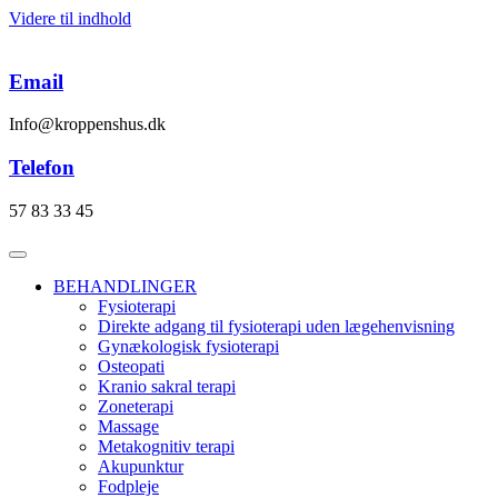
Videre til indhold
Email
Info@kroppenshus.dk
Telefon
57 83 33 45
BEHANDLINGER
Fysioterapi
Direkte adgang til fysioterapi uden lægehenvisning
Gynækologisk fysioterapi
Osteopati
Kranio sakral terapi
Zoneterapi
Massage
Metakognitiv terapi
Akupunktur
Fodpleje