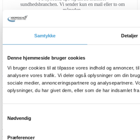
sundhedsbranchen. Vi sender kun en mail eller to om
måneden.
Samtykke
Detaljer
Kroppens Hus er et sundhedshus der både fungerer som klinik
for fysioterapi, behandlingssted med osteopati, samt fitnesscenter og
Denne hjemmeside bruger cookies
bevægelsestræning.
Vi bruger cookies til at tilpasse vores indhold og annoncer, til 
Icon-facebook
Instagram
Youtube
analysere vores trafik. Vi deler også oplysninger om din br
sociale medier, annonceringspartnere og analysepartnere. V
Åbningstider
oplysninger, du har givet dem, eller som de har indsamlet fra 
Mandag – Fredag: 5.00 – 23.00
Lørdag & Søndag: 5.00 – 23.00
Samtykkevalg
Personlig betjening og vejledning:
Nødvendig
Mandag: 08.00 – 17.00
Tirsdag: 08.00 – 15.00
Onsdag: 08.00 – 15.00
Præferencer