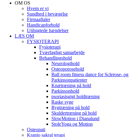
OM OS
Hvem er vi
Sundhed i bevægelse
Firmaaftaler
Handicapforhold
Utilsigtede hændelser
LÆS OM
FYSIOTERAPI
Fysioterapi
Tværfagligt samarbejde
Behandlingshold
Neurologihold
Osteoporosehold
Ball room fitness dance for Sclerose- og
Parkinsonpatienter
Knætræning på hold
Parkinsonhold
psoriasisgigt holdtræning
Raske syge
Rygtræning på hold
Skuldertræning på hold
SlowMotion i Dianalund
StoleYoga og Motion
Osteopati
Kranio sakral terapi