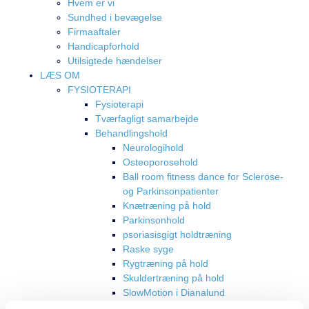
Hvem er vi
Sundhed i bevægelse
Firmaaftaler
Handicapforhold
Utilsigtede hændelser
LÆS OM
FYSIOTERAPI
Fysioterapi
Tværfagligt samarbejde
Behandlingshold
Neurologihold
Osteoporosehold
Ball room fitness dance for Sclerose-
og Parkinsonpatienter
Knætræning på hold
Parkinsonhold
psoriasisgigt holdtræning
Raske syge
Rygtræning på hold
Skuldertræning på hold
SlowMotion i Dianalund
StoleYoga og Motion