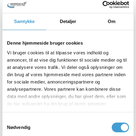
Osteopati
Kranio sakral terapi
KONTAKT OS
Samtykke
Detaljer
Om
X
Denne hjemmeside bruger cookies
Vi bruger cookies til at tilpasse vores indhold og
annoncer, til at vise dig funktioner til sociale medier og til
at analysere vores trafik. Vi deler også oplysninger om
Forsikring
din brug af vores hjemmeside med vores partnere inden
for sociale medier, annonceringspartnere og
analysepartnere. Vores partnere kan kombinere disse
Forside
data med andre oplysninger, du har givet dem, eller som
Forsikring
de har indsamlet fra din brug af deres tjenester.
Samtykkevalg
Betaler sundhedsforsikringen for
Nødvendig
din behandling?