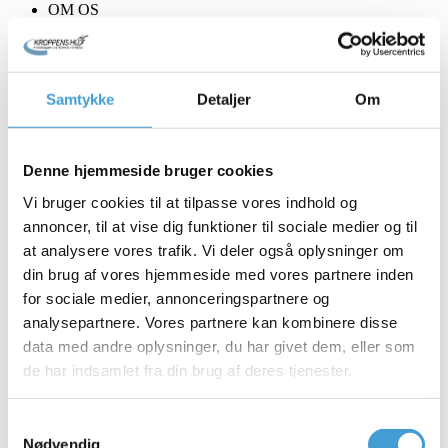
OM OS
Hvem er vi
Sundhed i bevægelse
Firmaaftaler
Handicapforhold
Samtykke
Detaljer
Om
Utilsigtede hændelser
LÆS OM
FYSIOTERAPI
Fysioterapi
Denne hjemmeside bruger cookies
Tværfagligt samarbejde
Behandlingshold
Vi bruger cookies til at tilpasse vores indhold og
Neurologihold
Osteoporosehold
annoncer, til at vise dig funktioner til sociale medier og til
Ball room fitness dance for Sclerose- og
at analysere vores trafik. Vi deler også oplysninger om
Parkinsonpatienter
din brug af vores hjemmeside med vores partnere inden
Knætræning på hold
Parkinsonhold
for sociale medier, annonceringspartnere og
psoriasisgigt holdtræning
analysepartnere. Vores partnere kan kombinere disse
Raske syge
data med andre oplysninger, du har givet dem, eller som
Rygtræning på hold
Skuldertræning på hold
de har indsamlet fra din brug af deres tjenester.
SlowMotion i Dianalund
StoleYoga og Motion
Osteopati
Samtykkevalg
Kranio sakral terapi
Nødvendig