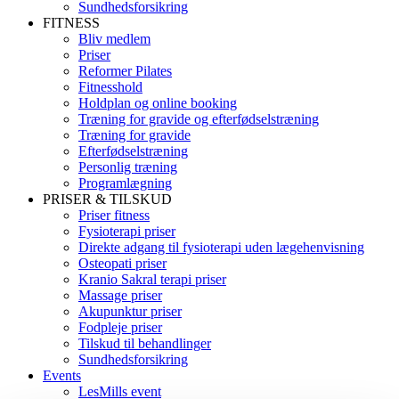
Sundhedsforsikring
FITNESS
Bliv medlem
Priser
Reformer Pilates
Fitnesshold
Holdplan og online booking
Træning for gravide og efterfødselstræning
Træning for gravide
Efterfødselstræning
Personlig træning
Programlægning
PRISER & TILSKUD
Priser fitness
Fysioterapi priser
Direkte adgang til fysioterapi uden lægehenvisning
Osteopati priser
Kranio Sakral terapi priser
Massage priser
Akupunktur priser
Fodpleje priser
Tilskud til behandlinger
Sundhedsforsikring
Events
LesMills event