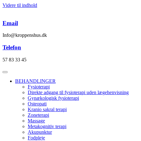
Videre til indhold
Email
Info@kroppenshus.dk
Telefon
57 83 33 45
BEHANDLINGER
Fysioterapi
Direkte adgang til fysioterapi uden lægehenvisning
Gynækologisk fysioterapi
Osteopati
Kranio sakral terapi
Zoneterapi
Massage
Metakognitiv terapi
Akupunktur
Fodpleje