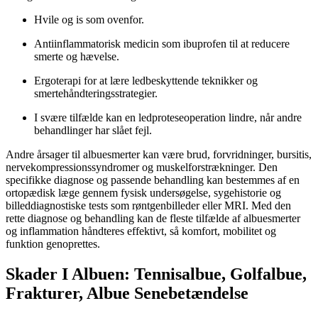
Hvile og is som ovenfor.
Antiinflammatorisk medicin som ibuprofen til at reducere
smerte og hævelse.
Ergoterapi for at lære ledbeskyttende teknikker og
smertehåndteringsstrategier.
I svære tilfælde kan en ledproteseoperation lindre, når andre
behandlinger har slået fejl.
Andre årsager til albuesmerter kan være brud, forvridninger, bursitis,
nervekompressionssyndromer og muskelforstrækninger. Den
specifikke diagnose og passende behandling kan bestemmes af en
ortopædisk læge gennem fysisk undersøgelse, sygehistorie og
billeddiagnostiske tests som røntgenbilleder eller MRI. Med den
rette diagnose og behandling kan de fleste tilfælde af albuesmerter
og inflammation håndteres effektivt, så komfort, mobilitet og
funktion genoprettes.
Skader I Albuen: Tennisalbue, Golfalbue,
Frakturer, Albue Senebetændelse