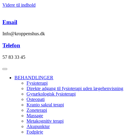
Videre til indhold
Email
Info@kroppenshus.dk
Telefon
57 83 33 45
BEHANDLINGER
Fysioterapi
Direkte adgang til fysioterapi uden lægehenvisning
Gynækologisk fysioterapi
Osteopati
Kranio sakral terapi
Zoneterapi
Massage
Metakognitiv terapi
Akupunktur
Fodpleje