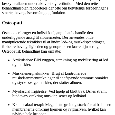
beskytte albuen under aktivitet og restitution. Med den rette
behandlingsplan rapporteres der ofte om betydelige forbedringer i
smerte, bevægelsesomfang og funktion.
Osteopati
Osteopater bruger en holistisk tilgang til at behandle den
underliggende årsag til albuesmerter. Der anvendes blide
manipulerende teknikker til at lindre led- og muskelspændinger,
forbedre bevægeligheden og genoprette en korrekt justering.
Osteopatisk behandling kan omfatte:
Artikulation: Blid vuggen, strækning og mobilisering af led
og muskler.
Muskelenergiteknikker: Brug af kontrollerede
muskelsammentrækninger til at afspænde stramme områder
og styrke svage muskler, der støtter albuen.
Myofascial frigørelse: Ved hjælp af blidt tryk løsnes stramt
bindevæv omkring muskler, sener og ledbånd.
Kraniosakral terapi: Meget lette greb og stræk for at balancere
membranerne omkring hjernen og rygmarven, hvilket kan
påvirke hele kroppen.