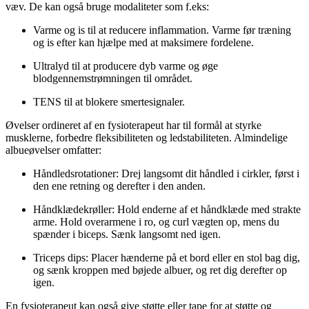
væv. De kan også bruge modaliteter som f.eks:
Varme og is til at reducere inflammation. Varme før træning
og is efter kan hjælpe med at maksimere fordelene.
Ultralyd til at producere dyb varme og øge
blodgennemstrømningen til området.
TENS til at blokere smertesignaler.
Øvelser ordineret af en fysioterapeut har til formål at styrke
musklerne, forbedre fleksibiliteten og ledstabiliteten. Almindelige
albueøvelser omfatter:
Håndledsrotationer: Drej langsomt dit håndled i cirkler, først i
den ene retning og derefter i den anden.
Håndklædekrøller: Hold enderne af et håndklæde med strakte
arme. Hold overarmene i ro, og curl vægten op, mens du
spænder i biceps. Sænk langsomt ned igen.
Triceps dips: Placer hænderne på et bord eller en stol bag dig,
og sænk kroppen med bøjede albuer, og ret dig derefter op
igen.
En fysioterapeut kan også give støtte eller tape for at støtte og