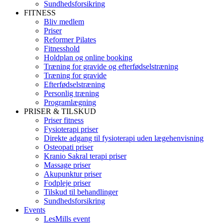
Sundhedsforsikring
FITNESS
Bliv medlem
Priser
Reformer Pilates
Fitnesshold
Holdplan og online booking
Træning for gravide og efterfødselstræning
Træning for gravide
Efterfødselstræning
Personlig træning
Programlægning
PRISER & TILSKUD
Priser fitness
Fysioterapi priser
Direkte adgang til fysioterapi uden lægehenvisning
Osteopati priser
Kranio Sakral terapi priser
Massage priser
Akupunktur priser
Fodpleje priser
Tilskud til behandlinger
Sundhedsforsikring
Events
LesMills event