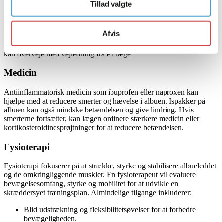
Tillad valgte
Behandling Af Albuesmerter: Medicin,
Fysioterapi & osteopati
Afvis
For at behandle albuesmerter korrekt er der flere muligheder, man
kan overveje med vejledning fra en læge.
Medicin
Antiinflammatorisk medicin som ibuprofen eller naproxen kan
hjælpe med at reducere smerter og hævelse i albuen. Ispakker på
albuen kan også mindske betændelsen og give lindring. Hvis
smerterne fortsætter, kan lægen ordinere stærkere medicin eller
kortikosteroidindsprøjtninger for at reducere betændelsen.
Fysioterapi
Fysioterapi fokuserer på at strække, styrke og stabilisere albueleddet
og de omkringliggende muskler. En fysioterapeut vil evaluere
bevægelsesomfang, styrke og mobilitet for at udvikle en
skræddersyet træningsplan. Almindelige tilgange inkluderer:
Blid udstrækning og fleksibilitetsøvelser for at forbedre
bevægeligheden.