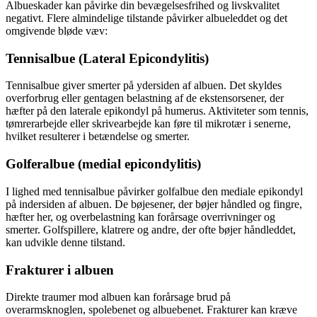
Albueskader kan påvirke din bevægelsesfrihed og livskvalitet
negativt. Flere almindelige tilstande påvirker albueleddet og det
omgivende bløde væv:
Tennisalbue (Lateral Epicondylitis)
Tennisalbue giver smerter på ydersiden af albuen. Det skyldes
overforbrug eller gentagen belastning af de ekstensorsener, der
hæfter på den laterale epikondyl på humerus. Aktiviteter som tennis,
tømrerarbejde eller skrivearbejde kan føre til mikrotær i senerne,
hvilket resulterer i betændelse og smerter.
Golferalbue (medial epicondylitis)
I lighed med tennisalbue påvirker golfalbue den mediale epikondyl
på indersiden af albuen. De bøjesener, der bøjer håndled og fingre,
hæfter her, og overbelastning kan forårsage overrivninger og
smerter. Golfspillere, klatrere og andre, der ofte bøjer håndleddet,
kan udvikle denne tilstand.
Frakturer i albuen
Direkte traumer mod albuen kan forårsage brud på
overarmsknoglen, spolebenet og albuebenet. Frakturer kan kræve