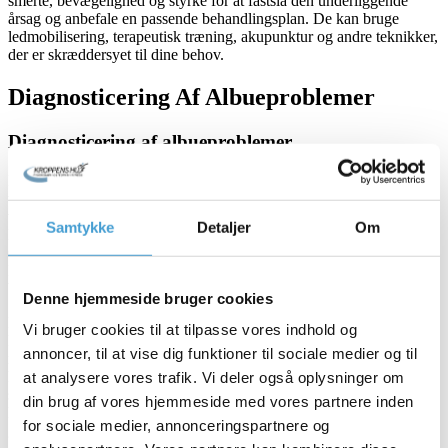
smerte, bevægelighed og styrke for at fastslå den underliggende
årsag og anbefale en passende behandlingsplan. De kan bruge
ledmobilisering, terapeutisk træning, akupunktur og andre teknikker,
der er skræddersyet til dine behov.
Diagnosticering Af Albueproblemer
Diagnosticering af albueproblemer
For at stille en korrekt diagnose af en albuesygdom vil en læge
typisk foretage en fysisk undersøgelse af leddet og det omgivende
væv. De vil evaluere smerte, bevægelsesområde, hævelse og styrke.
Samtykke
Detaljer
Om
Lægen kan bestille billeddiagnostiske tests som røntgen, MR eller
CT-scanning for at se knoglerne og det bløde væv i albuen.
Blodprøver kan også tjekke for indikatorer på infektion eller
betændelse.
Denne hjemmeside bruger cookies
Røntgenstråler giver klare billeder af knoglerne i albueleddet. De
Vi bruger cookies til at tilpasse vores indhold og
kan afsløre brud, gigt og knoglesporer. MR-scanninger bruger
annoncer, til at vise dig funktioner til sociale medier og til
radiobølger og magnetfelter til at skabe detaljerede billeder af både
knogler og blødt væv som muskler, sener og ledbånd. MR-
at analysere vores trafik. Vi deler også oplysninger om
scanninger bruges ofte til at diagnosticere skader på det ulnare
din brug af vores hjemmeside med vores partnere inden
kollaterale ligament (UCL) eller bøjesener i albuen. CT-scanninger
for sociale medier, annonceringspartnere og
giver tværsnitsbilleder af albuen ved hjælp af røntgenstråler og