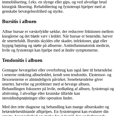
immobilisering, f.eks. en slynge eller gips, og ved alvorlige brud
kirurgisk fiksering. Rehabilitering og fysioterapi hjælper med at
genskabe bevægelsesfrihed og styrke.
Bursitis i albuen
Albue bursae er væskefyldte sække, der reducerer friktionen mellem
knoglerne og det bløde væv i leddet. Når bursae er betændte, hæver
de smertefuldt. Bursitis skyldes ofte skader, infektioner, gigt eller
hyppig bøjning og støtte på albuerne. Antiinflammatorisk medicin,
hvile og fysioterapi kan hjælpe med at lindre symptomerne.
Tendonitis i albuen
Gentagne bevægelser eller overforbrug kan også føre til betændelse
i senerne omkring albueleddet, kendt som tendonitis. Ekstensor- og
flexorsenerne er almindeligvis påvirket. Senebetændelse giver
smerter, hævelse og problemer med at bevæge albuen.
Behandlingen fokuserer på hvile, nedkøling af albuen, fysioterapi og
afstivning. I alvorlige eller kroniske tilfælde kan
steroidindsprøjtninger eller operation lindre.
Med den rette diagnose og behandling kan mange albueskader og
betændelsestilstande afhjælpes. En fysioterapeut kan evaluere din