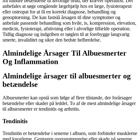
fra mindre betændelse til alvorlige brud, der kræver operation. Det
anbefales at søge omgående lægehjælp hos en læge, fysioterapeut
eller osteopat for at få en korrekt diagnose, behandling og
genoptræning. De kan fastslå årsagen til dine symptomer og
anbefale passende behandling som hvile, is, kompression, elevation,
medicin, fysioterapi, afstivning eller i alvorlige tilfælde operation.
Tidlig diagnose og indgriben er nøglen til at forebygge langvarig
smerte, invaliditet og sikre den bedste helbredelse.
Almindelige Årsager Til Albuesmerter
Og Inflammation
Almindelige årsager til albuesmerter og
betændelse
Albuesmerter kan opstå som følge af flere tilstande, der forårsager
betændelse eller skader på leddet. To af de mest almindelige årsager
til albuesmerter er tendinitis og arthritis.
Tendinitis
Tendinitis er betændelse i senerne i albuen, som forbinder musklerne
med knoglerne. Gentagen overanstrengelse eller skade på senerne