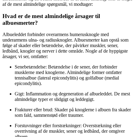
af de mest almindelige spørgsmål, vi modtager:
Hvad er de mest almindelige årsager til
albuesmerter?
Albueleddet forbinder overarmens humerusknogle med
underarmens ulna- og radiusknogler. Albuesmerter kan opstå som
følge af skader eller betændelse, der påvirker muskler, sener,
ledbånd, knogler og nerver i dette område. Nogle af de hyppigste
årsager, vi ser, omfatter:
Senebetændelse: Betændelse i de sener, der forbinder
musklerne med knoglerne. Almindelige former omfatter
tennisalbue (lateral epicondylitis) og golfalbue (medial
epicondylitis).
Gigt: Inflammation og degeneration af albueleddet. De mest
almindelige typer er slidgigt og leddegigt.
Frakturer eller brud: Skader på knoglerne i albuen fra skader
som fald, sammenstød eller traumer.
Forstuvninger eller forstrækninger: Overstrækning eller
overrivning af de muskler, sener og ledbånd, der omgiver
albuen.