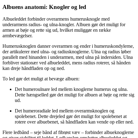
Albuens anatomi: Knogler og led
Albueleddet forbinder overarmens humerusknogle med
underarmens radius- og ulna-knogler. Albuen gør det muligt for
armen at bøje og rette sig ud, hvilket muliggør en række
armbevægelser.
Humerusknoglen danner overarmen og ender i humeruskondylerne,
der artikulerer med ulna- og radiusknoglerne. Ulna og radius løber
parallelt med hinanden i underarmen, med ulna på indersiden. Ulna
forbliver stationær ved albueleddet, mens radius roterer, så hånden
kan dreje håndfladen op og ned.
To led gør det muligt at bevæge albuen:
Det humeroulnare led mellem knoglerne humerus og ulna.
Dette hængselled gør det muligt for albuen at bøje og rette sig
ud.
Det humeroradiale led mellem overarmsknoglen og
spolebenet. Dette drejeled gør det muligt for spolebenet at
rotere over albuebenet, så håndfladen kan vende op eller ned.
Flere ledbånd – seje bånd af fibrøst væv – forbinder albueknoglerne
og giver stabilitet til leddet. Ledkapslen omslutter albueleddet og