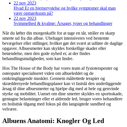
22 nov 2023
Hvad Er en hjernerystelse og hvilke symptomer skal man
være opmærksom på?
22 nov 2023
Svimmelhed & kvalme: Årsager, typer og behandlinger
Når du løfter din morgenkaffe for at tage en tår, stråler en skarp
smerte ud fra din albue. Ubehaget intensiveres ved bestemte
bevægelser eller stillinger, hvilket gør det svært at udføre de daglige
opgaver. Albuesmerter kan skyldes forskellige skader eller
betændelse, men den gode nyhed er, at der findes
behandlingsmuligheder, som kan lindre.
Hos The House of the Body har vores team af fysioterapeuter og
osteopater specialiseret viden om albueleddet og de
omkringliggende muskler. Gennem målrettede terapier og
skræddersyede behandlingsplaner kan vi fastslå den underliggende
årsag til dine albuesmerter og hjælpe dig med at hele og genvinde
styrke og mobilitet. Uanset om dine smerter skyldes en sportsskade,
gentagne belastninger eller et aldrende led, bruger vores behandlere
en holistisk tilgang med fokus på din langsigtede sundhed og
velvære.
Albuens Anatomi: Knogler Og Led