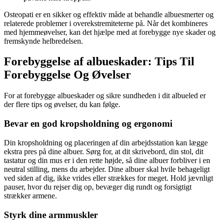
Osteopati er en sikker og effektiv måde at behandle albuesmerter og
relaterede problemer i overekstremiteterne på. Når det kombineres
med hjemmeøvelser, kan det hjælpe med at forebygge nye skader og
fremskynde helbredelsen.
Forebyggelse af albueskader: Tips Til
Forebyggelse Og Øvelser
For at forebygge albueskader og sikre sundheden i dit albueled er
der flere tips og øvelser, du kan følge.
Bevar en god kropsholdning og ergonomi
Din kropsholdning og placeringen af din arbejdsstation kan lægge
ekstra pres på dine albuer. Sørg for, at dit skrivebord, din stol, dit
tastatur og din mus er i den rette højde, så dine albuer forbliver i en
neutral stilling, mens du arbejder. Dine albuer skal hvile behageligt
ved siden af dig, ikke vrides eller strækkes for meget. Hold jævnligt
pauser, hvor du rejser dig op, bevæger dig rundt og forsigtigt
strækker armene.
Styrk dine armmuskler