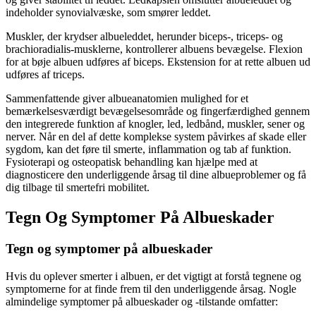
indeholder synovialvæske, som smører leddet.
Muskler, der krydser albueleddet, herunder biceps-, triceps- og
brachioradialis-musklerne, kontrollerer albuens bevægelse. Flexion
for at bøje albuen udføres af biceps. Ekstension for at rette albuen ud
udføres af triceps.
Sammenfattende giver albueanatomien mulighed for et
bemærkelsesværdigt bevægelsesområde og fingerfærdighed gennem
den integrerede funktion af knogler, led, ledbånd, muskler, sener og
nerver. Når en del af dette komplekse system påvirkes af skade eller
sygdom, kan det føre til smerte, inflammation og tab af funktion.
Fysioterapi og osteopatisk behandling kan hjælpe med at
diagnosticere den underliggende årsag til dine albueproblemer og få
dig tilbage til smertefri mobilitet.
Tegn Og Symptomer På Albueskader
Tegn og symptomer på albueskader
Hvis du oplever smerter i albuen, er det vigtigt at forstå tegnene og
symptomerne for at finde frem til den underliggende årsag. Nogle
almindelige symptomer på albueskader og -tilstande omfatter: