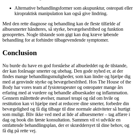
Alternative behandlingsformer som akupunktur, osteopati eller
kiropraktisk manipulation kan også give lindring.
Med den rette diagnose og behandling kan de fleste tilfælde af
albuesmerter håndteres, så styrke, bevægelsesfrihed og funktion
genoprettes. Nogle tilstande som gigt kan dog kræve løbende
behandling for at forhindre tilbagevendende symptomer.
Conclusion
Nu burde du have en god forståelse af albueleddet og de tilstande,
der kan forårsage smerter og ubehag. Den gode nyhed er, at der
findes mange behandlingsmuligheder, som kan lindre og hjælpe dig
med at genvinde styrke og bevægelsesfrihed. Hos The House of the
Body har vores team af fysioterapeuter og osteopater mange års
erfaring med at vurdere og behandle albueskader og inflammation.
Gennem målrettede øvelser, manuel terapi og råd om hvile og
restitution kan vi hjælpe med at reducere dine smerter, forbedre din
bevægelighed og få dig tilbage til dine normale aktiviteter så hurtigt
som muligt. Bliv ikke ved med at lide af albuesmerter – tag affære i
dag og book din første konsultation. Sammen vil vi udvikle en
omfattende behandlingsplan, der er skræddersyet til dine behov, og
få dig på rette vej.