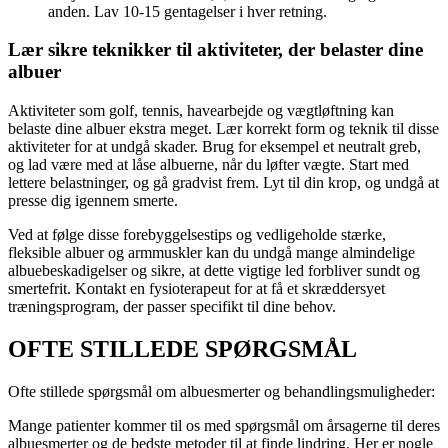
anden. Lav 10-15 gentagelser i hver retning.
Lær sikre teknikker til aktiviteter, der belaster dine
albuer
Aktiviteter som golf, tennis, havearbejde og vægtløftning kan
belaste dine albuer ekstra meget. Lær korrekt form og teknik til disse
aktiviteter for at undgå skader. Brug for eksempel et neutralt greb,
og lad være med at låse albuerne, når du løfter vægte. Start med
lettere belastninger, og gå gradvist frem. Lyt til din krop, og undgå at
presse dig igennem smerte.
Ved at følge disse forebyggelsestips og vedligeholde stærke,
fleksible albuer og armmuskler kan du undgå mange almindelige
albuebeskadigelser og sikre, at dette vigtige led forbliver sundt og
smertefrit. Kontakt en fysioterapeut for at få et skræddersyet
træningsprogram, der passer specifikt til dine behov.
OFTE STILLEDE SPØRGSMÅL
Ofte stillede spørgsmål om albuesmerter og behandlingsmuligheder:
Mange patienter kommer til os med spørgsmål om årsagerne til deres
albuesmerter og de bedste metoder til at finde lindring. Her er nogle