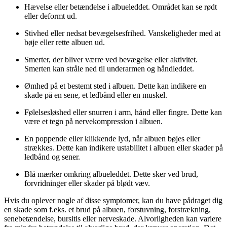
Hævelse eller betændelse i albueleddet. Området kan se rødt
eller deformt ud.
Stivhed eller nedsat bevægelsesfrihed. Vanskeligheder med at
bøje eller rette albuen ud.
Smerter, der bliver værre ved bevægelse eller aktivitet.
Smerten kan stråle ned til underarmen og håndleddet.
Ømhed på et bestemt sted i albuen. Dette kan indikere en
skade på en sene, et ledbånd eller en muskel.
Følelsesløshed eller snurren i arm, hånd eller fingre. Dette kan
være et tegn på nervekompression i albuen.
En poppende eller klikkende lyd, når albuen bøjes eller
strækkes. Dette kan indikere ustabilitet i albuen eller skader på
ledbånd og sener.
Blå mærker omkring albueleddet. Dette sker ved brud,
forvridninger eller skader på blødt væv.
Hvis du oplever nogle af disse symptomer, kan du have pådraget dig
en skade som f.eks. et brud på albuen, forstuvning, forstrækning,
senebetændelse, bursitis eller nerveskade. Alvorligheden kan variere