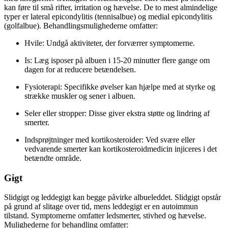
kan føre til små rifter, irritation og hævelse. De to mest almindelige
typer er lateral epicondylitis (tennisalbue) og medial epicondylitis
(golfalbue). Behandlingsmulighederne omfatter:
Hvile: Undgå aktiviteter, der forværrer symptomerne.
Is: Læg isposer på albuen i 15-20 minutter flere gange om
dagen for at reducere betændelsen.
Fysioterapi: Specifikke øvelser kan hjælpe med at styrke og
strække muskler og sener i albuen.
Seler eller stropper: Disse giver ekstra støtte og lindring af
smerter.
Indsprøjtninger med kortikosteroider: Ved svære eller
vedvarende smerter kan kortikosteroidmedicin injiceres i det
betændte område.
Gigt
Slidgigt og leddegigt kan begge påvirke albueleddet. Slidgigt opstår
på grund af slitage over tid, mens leddegigt er en autoimmun
tilstand. Symptomerne omfatter ledsmerter, stivhed og hævelse.
Mulighederne for behandling omfatter: