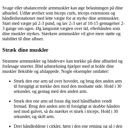
Svage eller ubalancerede armmuskler kan øge belastningen på dine
albueled. Udfør øvelser som biceps curls, triceps extensions og
håndledsrotationer med lette vægte for at styrke dine armmuskler.
Start med vægte på 2-3 pund, og lav 2-3 sæt af 10-15 gentagelser 2-
3 gange om ugen. Øg langsomt vægten over tid, efterhånden som
dine muskler styrkes. Stærkere armmuskler vil give mere støtte og
stabilitet til dine albuer.
Stræk dine muskler
Stramme armmuskler og bindevæv kan trække på dine albueled og
forårsage smerter. Blid udstrækning hjælper med at holde dine
muskler fleksible og afslappede. Nogle eksempler omfatter:
Stræk den ene arm ud over hovedet, og brug den anden arm
til forsigtigt at trække den mod den modsatte side. Hold i 30
sekunder, og gentag med den anden arm.
Stræk den ene arm ud foran dig med håndfladen vendt
fremad. Brug den anden arm til forsigtigt at skubbe hånden
ned mod gulvet, så du mærker et stræk i triceps. Hold i 30
sekunder, og skift arm.
Drej håndleddene i cirkler, først i den ene retning og så i den