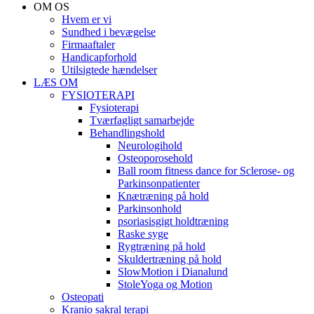
OM OS
Hvem er vi
Sundhed i bevægelse
Firmaaftaler
Handicapforhold
Utilsigtede hændelser
LÆS OM
FYSIOTERAPI
Fysioterapi
Tværfagligt samarbejde
Behandlingshold
Neurologihold
Osteoporosehold
Ball room fitness dance for Sclerose- og
Parkinsonpatienter
Knætræning på hold
Parkinsonhold
psoriasisgigt holdtræning
Raske syge
Rygtræning på hold
Skuldertræning på hold
SlowMotion i Dianalund
StoleYoga og Motion
Osteopati
Kranio sakral terapi